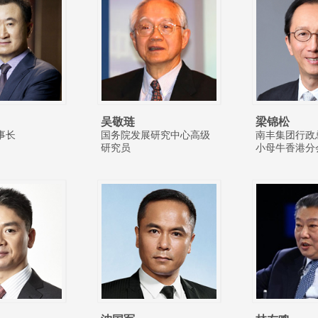
吴敬琏
梁锦松
事长
国务院发展研究中心高级
南丰集团行政
研究员
小母牛香港分