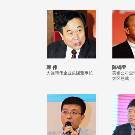
韩 伟
陈锦亚
大连韩伟企业集团董事长
美铝公司全
太区总裁