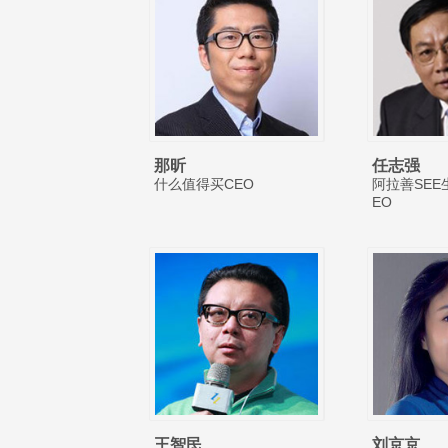
那昕
任志强
什么值得买CEO
阿拉善SEE
EO
王智民
刘京京