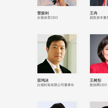
雷振剑
王冉
乐视体育CEO
易凯资本董
苗鸿冰
王树彤
白领时装有限公司董事长
敦煌网CEO