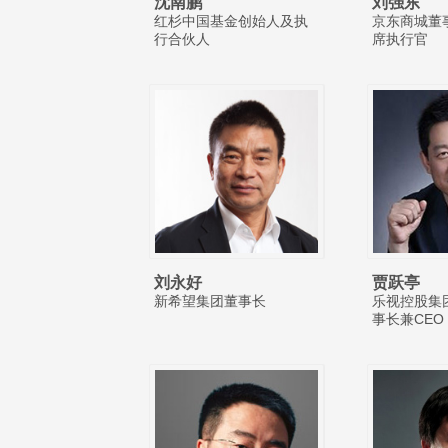
沈南鹏
刘强东
红杉中国基金创始人及执
京东商城董
行合伙人
席执行官
刘永好
贾跃亭
新希望集团董事长
乐视控股集
事长兼CEO