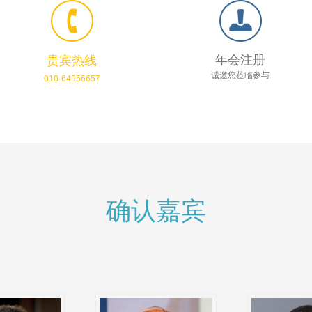
年会注册
贵宾热线
诚邀您莅临参与
010-64956657
确认嘉宾