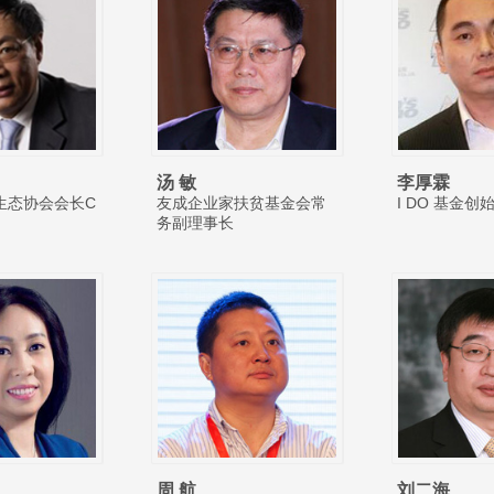
汤 敏
李厚霖
生态协会会长C
友成企业家扶贫基金会常
I DO 基金创
务副理事长
周 航
刘二海