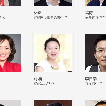
林奇
冯涛
事长
游族网络董事长兼CEO
盛开体育CEO
刘 楠
李日学
蜜芽宝贝CEO
寺库网CEO