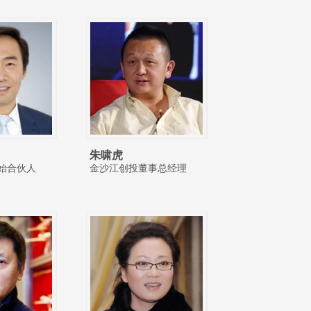
朱啸虎
始合伙人
金沙江创投董事总经理