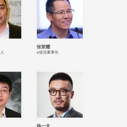
张荣耀
始人
e袋洗董事长
杨一夫