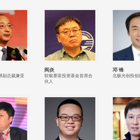
阎炎
邓 锋
球副总裁兼亚
软银赛富投资基金首席合
北极光创投创
伙人