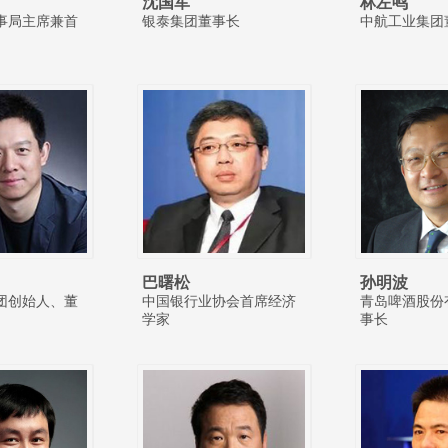
沈国军
林左鸣
事局主席兼首
银泰集团董事长
中航工业集团
巴曙松
孙明波
团创始人、董
中国银行业协会首席经济
青岛啤酒股份
学家
事长